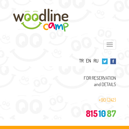
Toggle
navigation
TR
EN
RU
FOR RESERVATION
and DETAILS
+90 (242)
815
10
87