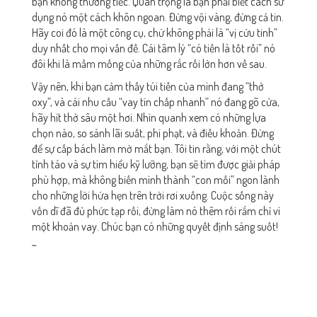
bạn không thương tiếc. Quan trọng là bạn phải biết cách sử
dụng nó một cách khôn ngoan. Đừng vội vàng, đừng cả tin.
Hãy coi đó là một công cụ, chứ không phải là “vị cứu tinh”
duy nhất cho mọi vấn đề. Cái tâm lý “có tiền là tốt rồi” nó
đôi khi là mầm mống của những rắc rối lớn hơn về sau.
Vậy nên, khi bạn cảm thấy túi tiền của mình đang “thở
oxy”, và cái nhu cầu “vay tín chấp nhanh” nó đang gõ cửa,
hãy hít thở sâu một hơi. Nhìn quanh xem có những lựa
chọn nào, so sánh lãi suất, phí phạt, và điều khoản. Đừng
để sự cấp bách làm mờ mắt bạn. Tôi tin rằng, với một chút
tỉnh táo và sự tìm hiểu kỹ lưỡng, bạn sẽ tìm được giải pháp
phù hợp, mà không biến mình thành “con mồi” ngon lành
cho những lời hứa hẹn trên trời rơi xuống. Cuộc sống này
vốn dĩ đã đủ phức tạp rồi, đừng làm nó thêm rối rắm chỉ vì
một khoản vay. Chúc bạn có những quyết định sáng suốt!
```