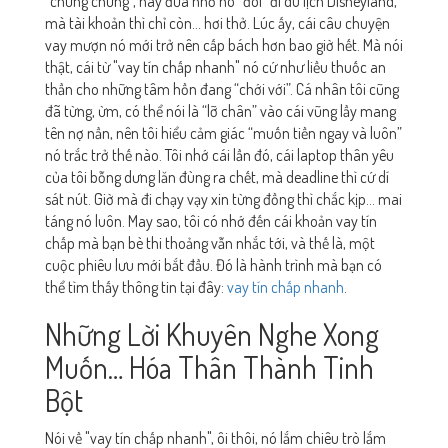
“chứng chứng”, hay đứa nhỏ nó “đòi” đi du lịch Disneyland,
mà tài khoản thì chỉ còn… hơi thở. Lúc ấy, cái câu chuyện
vay mượn nó mới trở nên cấp bách hơn bao giờ hết. Mà nói
thật, cái từ "vay tín chấp nhanh" nó cứ như liều thuốc an
thần cho những tâm hồn đang “chới với”. Cá nhân tôi cũng
đã từng, ừm, có thể nói là “lỡ chân” vào cái vũng lầy mang
tên nợ nần, nên tôi hiểu cảm giác “muốn tiền ngay và luôn”
nó trắc trở thế nào. Tôi nhớ cái lần đó, cái laptop thân yêu
của tôi bỗng dưng lăn đùng ra chết, mà deadline thì cứ dí
sát nút. Giờ mà đi chạy vạy xin từng đồng thì chắc kịp… mai
táng nó luôn. May sao, tôi có nhớ đến cái khoản vay tín
chấp mà bạn bè thi thoảng vẫn nhắc tới, và thế là, một
cuộc phiêu lưu mới bắt đầu. Đó là hành trình mà bạn có
thể tìm thấy thông tin tại đây:
vay tín chấp nhanh
.
Những Lời Khuyên Nghe Xong
Muốn… Hóa Thân Thành Tinh
Bột
Nói về "vay tín chấp nhanh", ôi thôi, nó lắm chiêu trò lắm