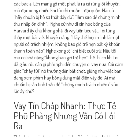
các bác ạ. Lên mạng gõ một phát là ra cả rừng lời khuyên,
mà đọc xong nhiều khi tôi chỉ muốn… đội quần. Nào là
“hãy chuẩn bị hồ sơ thật đầy đủ”, “làm sao để chứng minh
thu nhập ổn định”… Nghe cứ như đi xin học bổng của
Harvard ấy chứ không phải đi vay tiền tiêu vặt. Tôi từng
thấy một bài viết khuyên rằng: “Hãy thể hiện mình là một
người có trách nhiệm, không bao giờ trễ hẹn bất kỳ khoản
thanh toán nào”. Nghe xong tôi chỉ biết cười trừ. Nếu tôi
mà có khả năng “không bao giờ trễ hẹn” thế thì có khi tôi
đã giàu rồi, cần gì phải nghĩ đến chuyện đi vay nữa. Cái cảm
giác “cháy túi” nó thường đến bất chợt, giống như việc bạn
đang xem phim hay bỗng dưng mất điện vậy đó. Ai mà
chuẩn bị sẵn tinh thần để “chứng minh trách nhiệm” vào
lúc ấy chứ?
Vay Tín Chấp Nhanh: Thực Tế
Phũ Phàng Nhưng Vẫn Có Lối
Ra