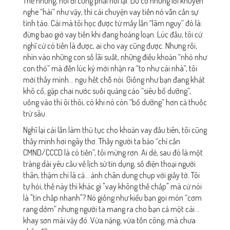
Thế nhưng, nói đi cũng phải nói lại. Dù có những lời khuyên
nghe “hài” như vậy, thì cái chuyện vay tiền nó vẫn cần sự
tỉnh táo. Cái mà tôi học được từ mấy lần “lâm nguy” đó là:
đừng bao giờ vay tiền khi đang hoảng loạn. Lúc đầu, tôi cứ
nghĩ cứ có tiền là được, ai cho vay cũng được. Nhưng rồi,
nhìn vào những con số lãi suất, những điều khoản “nhỏ như
con thỏ” mà đến lúc ký mới nhận ra “to như cái nhà”, tôi
mới thấy mình… ngu hết chỗ nói. Giống như bạn đang khát
khô cổ, gặp chai nước suối quảng cáo “siêu bổ dưỡng”,
uống vào thì ôi thôi, có khi nó còn “bổ dưỡng” hơn cả thuốc
trừ sâu.
Nghĩ lại cái lần làm thủ tục cho khoản vay đầu tiên, tôi cũng
thấy mình hơi ngây thơ. Thấy người ta bảo “chỉ cần
CMND/CCCD là có tiền”, tôi mừng rơn. Ai dè, sau đó là một
tràng dài yêu cầu về lịch sử tín dụng, số điện thoại người
thân, thậm chí là cả… ảnh chân dung chụp với giấy tờ. Tôi
tự hỏi, thế này thì khác gì "vay không thế chấp" mà cứ nói
là "tín chấp nhanh"? Nó giống như kiểu bạn gọi món “cơm
rang dởm” nhưng người ta mang ra cho bạn cả một cái…
khay sơn mài vậy đó. Vừa nặng, vừa tốn công, mà chưa