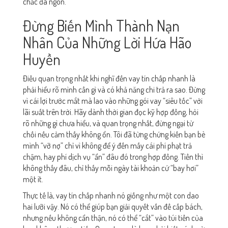
chắc đã ngon.
Đừng Biến Mình Thành Nạn
Nhân Của Những Lời Hứa Hão
Huyền
Điều quan trọng nhất khi nghĩ đến vay tín chấp nhanh là
phải hiểu rõ mình cần gì và có khả năng chi trả ra sao. Đừng
vì cái lợi trước mắt mà lao vào những gói vay “siêu tốc” với
lãi suất trên trời. Hãy dành thời gian đọc kỹ hợp đồng, hỏi
rõ những gì chưa hiểu, và quan trọng nhất, đừng ngại từ
chối nếu cảm thấy không ổn. Tôi đã từng chứng kiến bạn bè
mình “vỡ nợ” chỉ vì không để ý đến mấy cái phí phạt trả
chậm, hay phí dịch vụ “ẩn” đâu đó trong hợp đồng. Tiền thì
không thấy đâu, chỉ thấy mỗi ngày tài khoản cứ “bay hơi”
một ít.
Thực tế là, vay tín chấp nhanh nó giống như một con dao
hai lưỡi vậy. Nó có thể giúp bạn giải quyết vấn đề cấp bách,
nhưng nếu không cẩn thận, nó có thể “cắt” vào túi tiền của